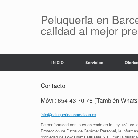
Saltar
al
contenido
Peluqueria en Barce
calidad al mejor pre
INICIO
Servicios
Oferta
Contacto
Móvil: 654 43 70 76 (También What
info@peluqueriaenbarcelona.es
De conformidad con lo establecido en la Ley 15/1999 
Protección de Datos de Carácter Personal, le informam
propiedad de
Low Cost Estilistas S.L.
, con la finali