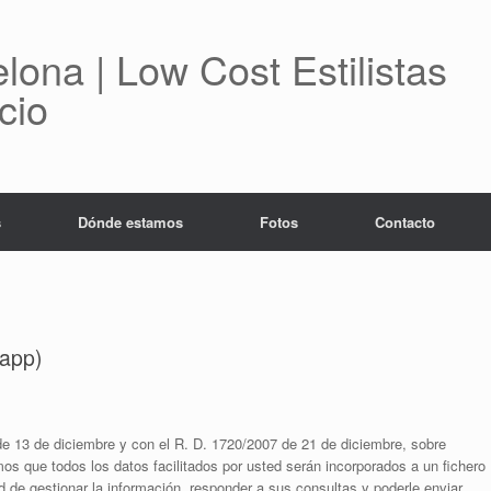
lona | Low Cost Estilistas
cio
s
Dónde estamos
Fotos
Contacto
sapp)
de 13 de diciembre y con el R. D. 1720/2007 de 21 de diciembre, sobre
os que todos los datos facilitados por usted serán incorporados a un fichero
dad de gestionar la información, responder a sus consultas y poderle enviar