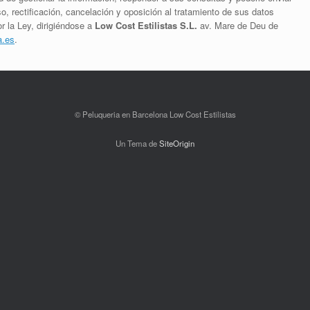
, rectificación, cancelación y oposición al tratamiento de sus datos
r la Ley, dirigiéndose a
Low Cost Estilistas S.L.
av. Mare de Deu de
a.es
.
© Peluqueria en Barcelona Low Cost Estilistas
Un Tema de
SiteOrigin