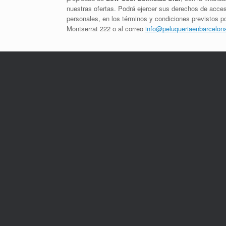
nuestras ofertas. Podrá ejercer sus derechos de acceso
personales, en los términos y condiciones previstos po
Montserrat 222 o al correo
info@peluqueriaenbarcelon