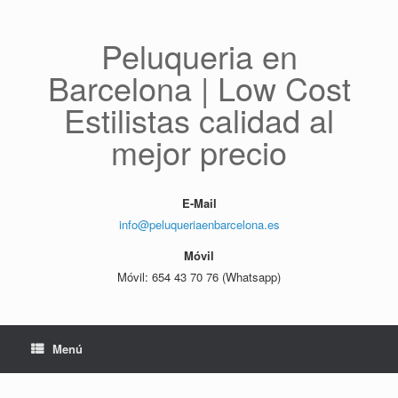
Saltar
al
contenido
Peluqueria en
Barcelona | Low Cost
Estilistas calidad al
mejor precio
E-Mail
info@peluqueriaenbarcelona.es
Móvil
Móvil: 654 43 70 76 (Whatsapp)
Menú