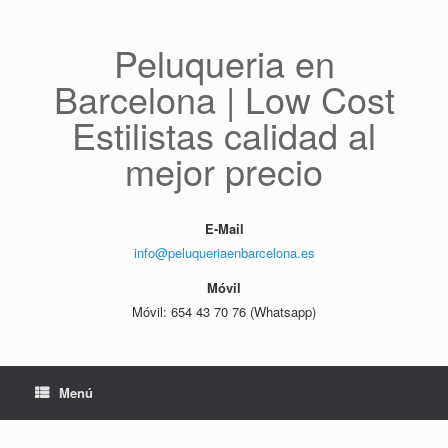
Saltar
al
contenido
Peluqueria en
Barcelona | Low Cost
Estilistas calidad al
mejor precio
E-Mail
info@peluqueriaenbarcelona.es
Móvil
Móvil: 654 43 70 76 (Whatsapp)
Menú