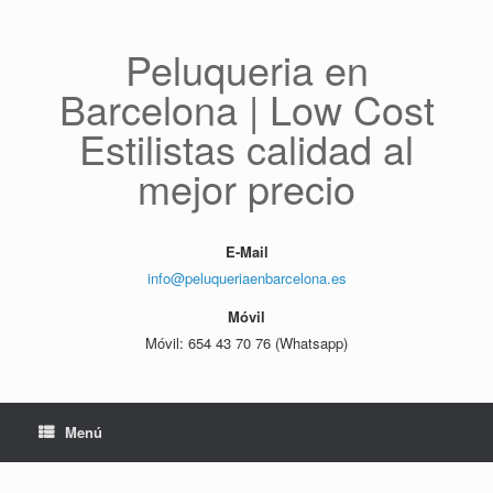
Saltar
al
contenido
Peluqueria en
Barcelona | Low Cost
Estilistas calidad al
mejor precio
E-Mail
info@peluqueriaenbarcelona.es
Móvil
Móvil: 654 43 70 76 (Whatsapp)
Menú